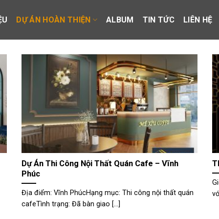
ỆU
DỰ ÁN HOÀN THIỆN
ALBUM
TIN TỨC
LIÊN HỆ
Dự Án Thi Công Nội Thất Quán Cafe – Vĩnh
T
Phúc
Gi
Địa điểm: Vĩnh PhúcHạng mục: Thi công nội thất quán
vớ
cafeTình trạng: Đã bàn giao [...]