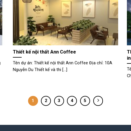
Thiết kế nội thất Ann Coffee
T
i
g
Tên dự án: Thiết kế nội thất Ann Coffee Địa chỉ: 10A
Tê
Nguyễn Du Thiết kế và thi [...]
Ch
1
2
3
4
5