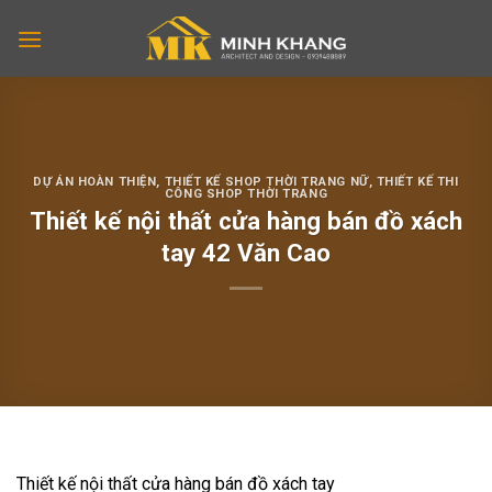
Skip
to
content
DỰ ÁN HOÀN THIỆN
,
THIẾT KẾ SHOP THỜI TRANG NỮ
,
THIẾT KẾ THI
CÔNG SHOP THỜI TRANG
Thiết kế nội thất cửa hàng bán đồ xách
tay 42 Văn Cao
Thiết kế nội thất cửa hàng bán đồ xách tay